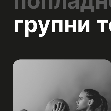
попладн
групни 