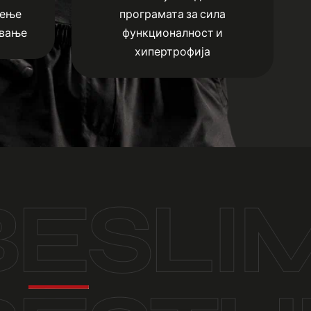
еење
програмата за сила
ување
функционалност и
хипертрофија