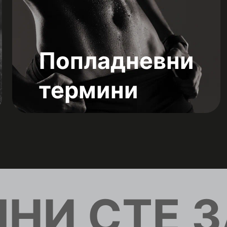
Попладневни
термини
НИ СТЕ З