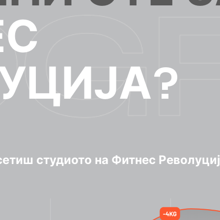
ЕС
УЦИЈА?
осетиш студиото на Фитнес Револуци