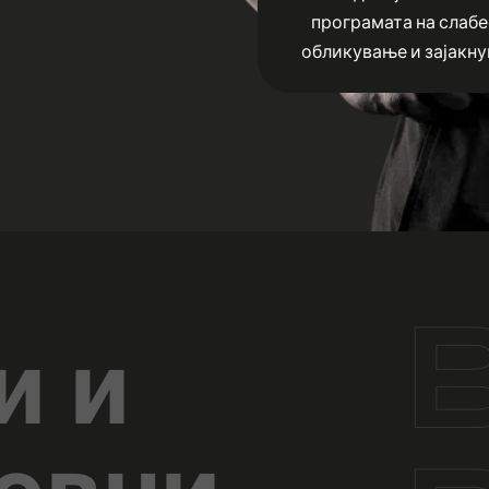
програмата на слаб
обликување и зајакн
и и