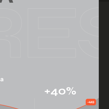
ја
+40%