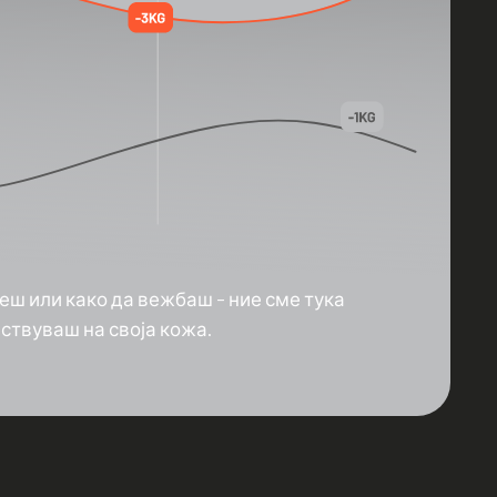
еш или како да вежбаш – ние сме тука
вствуваш на своја кожа.