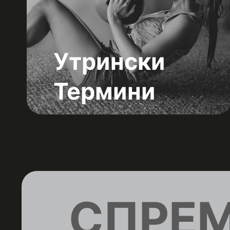
Утрински
Термини
СПРЕМ