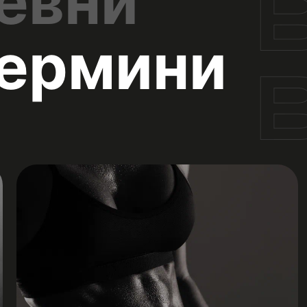
евни
термини