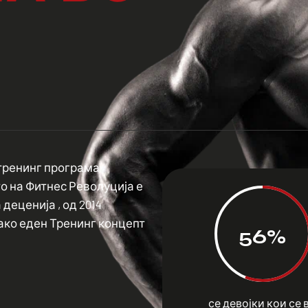
 тренинг програма
о на Фитнес Револуција е
деценија , од 2014
како еден Тренинг концепт
56%
се девојки кои се 