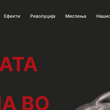
Ефекти
Револуција
Мислења
Нашио
АТА
А ВО