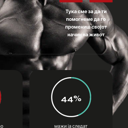
Тука сме за да ти
помогнеме да го
промениш својот
начин на живот
44%
во
мажи ја следат