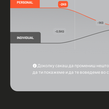
Доколку сакаш да промениш нешто во
да ти покажеме и да те воведеме во с