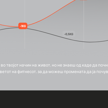
 твојот начин на живот, но не знаеш од каде да почн
ветот на фитнесот, за да можеш промената да ја почу