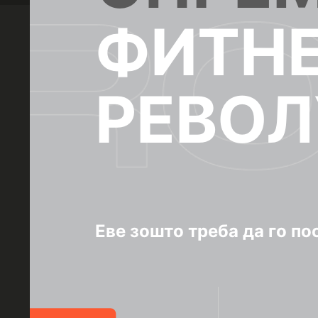
ФИТН
РЕВОЛ
Еве зошто треба да го п